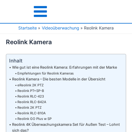
Zum
Inhalt
Main
springen
Menu
Startseite
Videoüberwachung
Reolink Kamera
Reolink Kamera
Inhalt
Wie gut ist eine Reolink Kamera: Erfahrungen mit der Marke
Empfehlungen für Reolink Kameras
Reolink Kamera – Die besten Modelle in der Übersicht
eReolink 2K PTZ
Reolink PT+SP-B
Reolink RLC-423
Reolink RLC-842A
Reolink 2K PTZ
Reolink RLC-810A
Reolink GO Plus w SP
Reolink 4K Überwachungskamera Set für Außen Test – Lohnt
sich das?