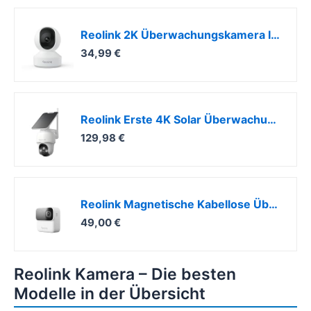
Reolink 2K Überwachungskamera Innen, 360°-Ansicht, Auto-Tracking
34,99 €
Reolink Erste 4K Solar Überwachungskamera Aussen Akku, Argus PT Ultra + Solarpanel, 2,4&5GHz WiFi, Auto-Tracking, Solar WLAN Kamera Outdoor mit 8MP UHD Farbnachtsicht, KI-Erkennung, Keine Monatsgebühr
129,98 €
Reolink Magnetische Kabellose Überwachungskamera Außen&Innen, 9 Monate Akkulaufzeit, 2,4/5GHz WLAN, KI Erkennung, IR Nachtsicht, 2-Wege-Audio, IP67, Lokaler Speicher, Kein ABO, Argus MagiCam
49,00 €
Reolink Kamera – Die besten
Modelle in der Übersicht