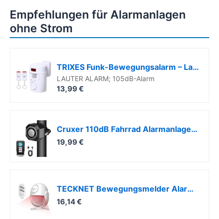
Empfehlungen für Alarmanlagen
ohne Strom
TRIXES Funk-Bewegungsalarm – Laute 105dB Sirene – 2 Fernbedienungen
LAUTER ALARM; 105dB-Alarm
13,99 €
Cruxer 110dB Fahrrad Alarmanlage, USB-C Wiederaufladbar mit Fernbedienung
19,99 €
TECKNET Bewegungsmelder Alarm, Bewegungssensor mit Fernbedienung, PIR Alarmanlage Alarm, 125 dB, 120° Erfassungsbereich, Anti-Diebstahl einbruchschutz Alarmanlage für Haus, Wohnung, Geschäfte, Garage
16,14 €