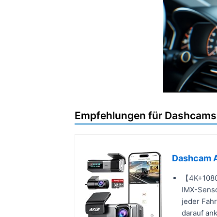
Empfehlungen für Dashcams 
Dashcam A
【4K+1080P
IMX-Sensor
jeder Fahr
darauf an