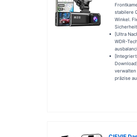
Frontkame
stabilere 
Winkel. Fl
Sicherheit
[Ultra Nac
WDR-Techn
ausbalanci
[Integrie
Download)
verwalten
präzise a
CIEVIE Da