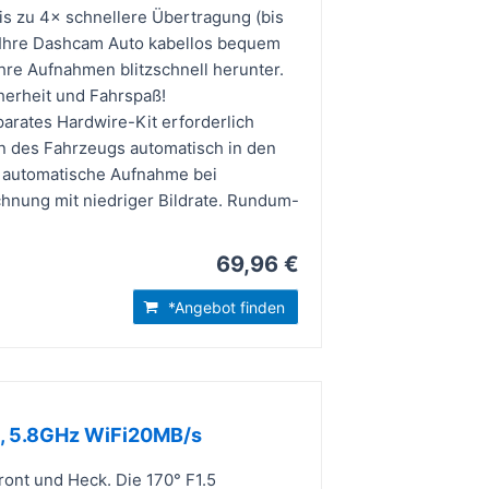
zu 4× schnellere Übertragung (bis
 Ihre Dashcam Auto kabellos bequem
hre Aufnahmen blitzschnell herunter.
herheit und Fahrspaß!
rates Hardwire-Kit erforderlich
 des Fahrzeugs automatisch in den
 automatische Aufnahme bei
hnung mit niedriger Bildrate. Rundum-
69,96 €
*Angebot finden
2, 5.8GHz WiFi20MB/s
nt und Heck. Die 170° F1.5