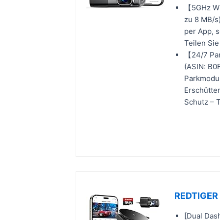
【5GHz WiF
zu 8 MB/s
per App, s
Teilen Si
【24/7 Par
(ASIN: B0
Parkmodus
Erschütte
Schutz – 
REDTIGER 
[Dual Das