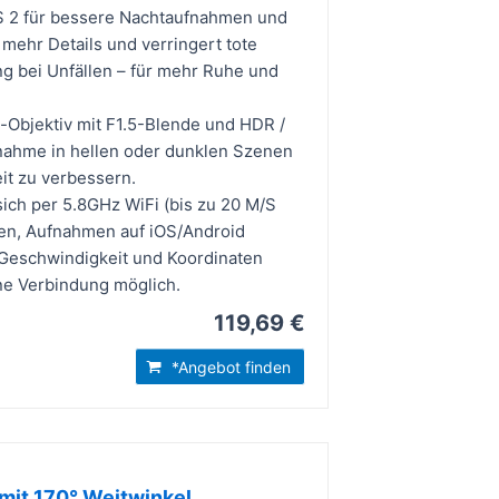
S 2 für bessere Nachtaufnahmen und
mehr Details und verringert tote
ng bei Unfällen – für mehr Ruhe und
t-Objektiv mit F1.5-Blende und HDR /
fnahme in hellen oder dunklen Szenen
it zu verbessern.
ch per 5.8GHz WiFi (bis zu 20 M/S
hen, Aufnahmen auf iOS/Android
 Geschwindigkeit und Koordinaten
ne Verbindung möglich.
119,69 €
*Angebot finden
it 170° Weitwinkel