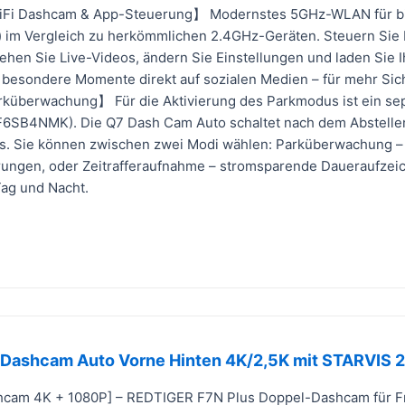
i Dashcam & App-Steuerung】 Modernstes 5GHz-WLAN für bis 
) im Vergleich zu herkömmlichen 2.4GHz-Geräten. Steuern Sie
ehen Sie Live-Videos, ändern Sie Einstellungen und laden Sie I
e besondere Momente direkt auf sozialen Medien – für mehr Sic
küberwachung】 Für die Aktivierung des Parkmodus ist ein sepa
F6SB4NMK). Die Q7 Dash Cam Auto schaltet nach dem Abstellen
. Sie können zwischen zwei Modi wählen: Parküberwachung –
rungen, oder Zeitrafferaufnahme – stromsparende Daueraufzeic
Tag und Nacht.
Dashcam Auto Vorne Hinten 4K/2,5K mit STARVIS 
hcam 4K + 1080P] – REDTIGER F7N Plus Doppel-Dashcam für Fro