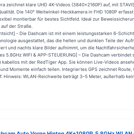
ra zeichnet klare UHD 4K-Videos (3840×2160P) auf, mit STAVI
Qualität. Die 140° Weitwinkel-Heckkamera in FHD 1080P erfasst 
exibel montierbar für bestes Sichtfeld. Ideal zur Beweissicheru
 auf der Straße.
htsicht] - Die Dashcam ist mit einem leistungsstarken 6-Schich
ologie ausgestattet, das die hellen und dunklen Teile der Au
ert und nachts klare Bilder aufnimmt, um die Nachtfahrsicherhe
rtes 5.8GHz WIFI & APP-STEUERUNG] – Die Dashcam verbindet si
 kabellos mit der RedTiger App. Sie können Live-Videos anse
 und Momente einfach teilen. Integriertes GPS zeichnet Route,
uf. Hinweis: WLAN-Reichweite beträgt 3–5 Meter, außerhalb kei
shcam Auto Vorne Hinten 4K+1080P, 5.8GHz WLAN m