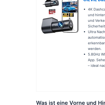
4K Dashca
und hinten
und Verkeh
Sicherheit
Ultra Nach
automatisc
erkennbar
werden.
5.8GHz WL
App. Sehen
– ideal n
Was ist eine Vorne und H