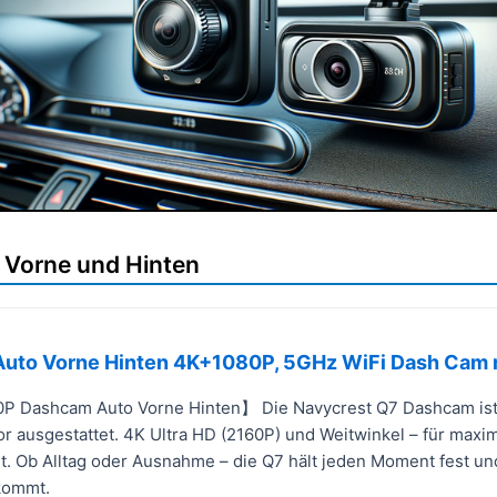
Vorne und Hinten
uto Vorne Hinten 4K+1080P, 5GHz WiFi Dash Cam 
 Dashcam Auto Vorne Hinten】 Die Navycrest Q7 Dashcam is
 ausgestattet. 4K Ultra HD (2160P) und Weitwinkel – für maxim
t. Ob Alltag oder Ausnahme – die Q7 hält jeden Moment fest un
kommt.