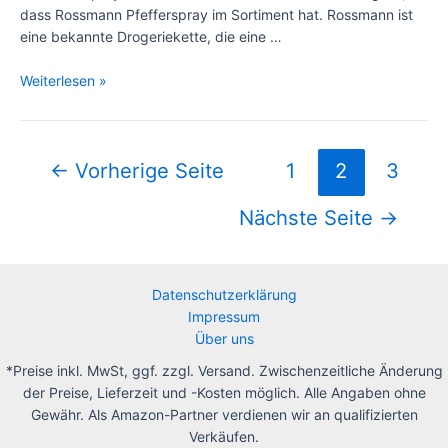
dass Rossmann Pfefferspray im Sortiment hat. Rossmann ist
eine bekannte Drogeriekette, die eine …
Pfefferspray
Weiterlesen »
bei
Rossmann
kaufen
Seitennummerierung
←
Vorherige Seite
1
2
3
der
Beiträge
Nächste Seite
→
Datenschutzerklärung
Impressum
Über uns
*Preise inkl. MwSt, ggf. zzgl. Versand. Zwischenzeitliche Änderung
der Preise, Lieferzeit und -Kosten möglich. Alle Angaben ohne
Gewähr. Als Amazon-Partner verdienen wir an qualifizierten
Verkäufen.