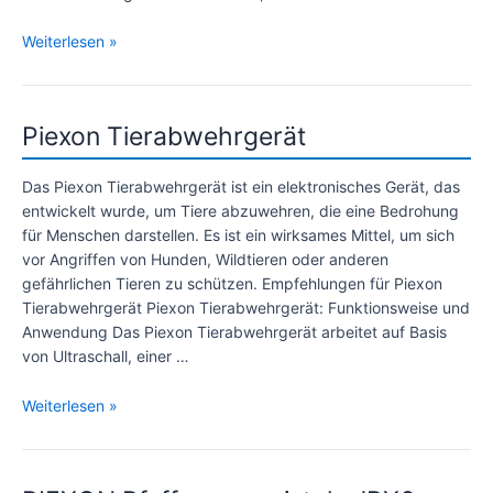
Beste
Weiterlesen »
Selbstschutz
Pistole
–
Piexon Tierabwehrgerät
Das
empfehlen
Sicherheitsexperten
Das Piexon Tierabwehrgerät ist ein elektronisches Gerät, das
entwickelt wurde, um Tiere abzuwehren, die eine Bedrohung
für Menschen darstellen. Es ist ein wirksames Mittel, um sich
vor Angriffen von Hunden, Wildtieren oder anderen
gefährlichen Tieren zu schützen. Empfehlungen für Piexon
Tierabwehrgerät Piexon Tierabwehrgerät: Funktionsweise und
Anwendung Das Piexon Tierabwehrgerät arbeitet auf Basis
von Ultraschall, einer …
Piexon
Weiterlesen »
Tierabwehrgerät