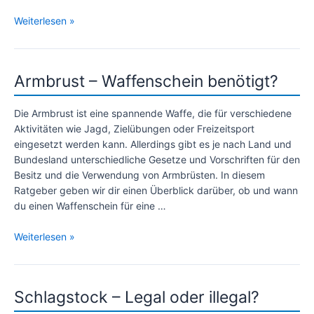
Schleudern
Weiterlesen »
Zwillen
–
Die
Armbrust – Waffenschein benötigt?
besten
Empfehlungen
im
Die Armbrust ist eine spannende Waffe, die für verschiedene
Vergleich
Aktivitäten wie Jagd, Zielübungen oder Freizeitsport
eingesetzt werden kann. Allerdings gibt es je nach Land und
Bundesland unterschiedliche Gesetze und Vorschriften für den
Besitz und die Verwendung von Armbrüsten. In diesem
Ratgeber geben wir dir einen Überblick darüber, ob und wann
du einen Waffenschein für eine …
Armbrust
Weiterlesen »
–
Waffenschein
benötigt?
Schlagstock – Legal oder illegal?